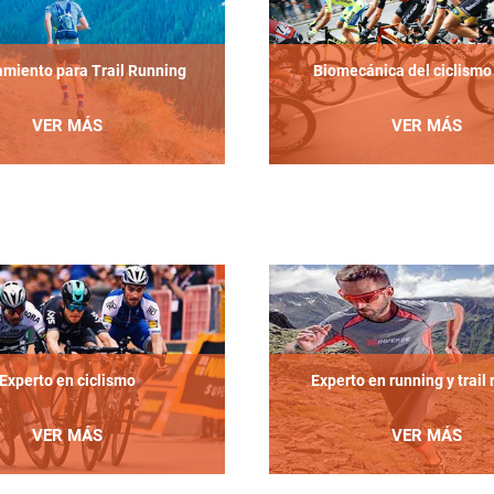
amiento para Trail Running
Biomecánica del ciclismo 
VER MÁS
VER MÁS
Experto en ciclismo
Experto en running y trail
VER MÁS
VER MÁS