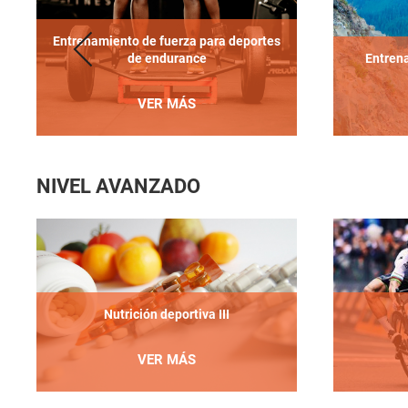
Entrenamiento de fuerza para deportes
de endurance
Entren
VER MÁS
NIVEL AVANZADO
Nutrición deportiva III
VER MÁS