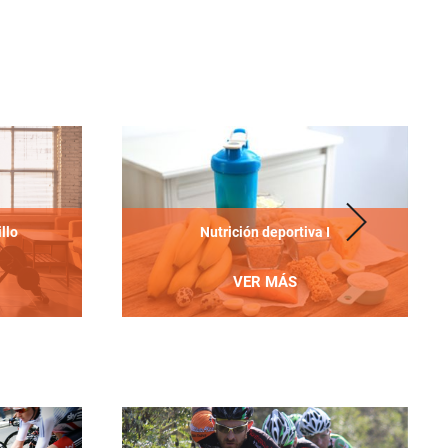
Nutrición deportiva I
llo
VER MÁS