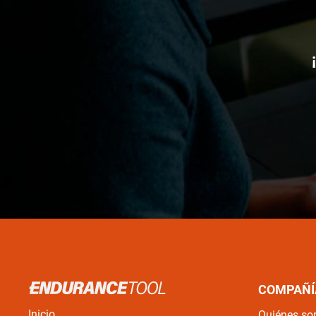
COMPAÑÍ
Inicio
Quiénes s