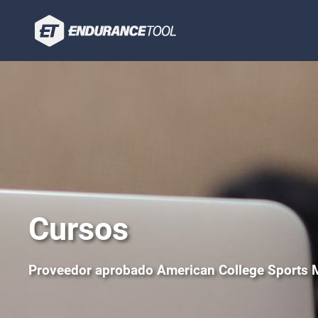
Cursos
Proveedor aprobado American College Sports 